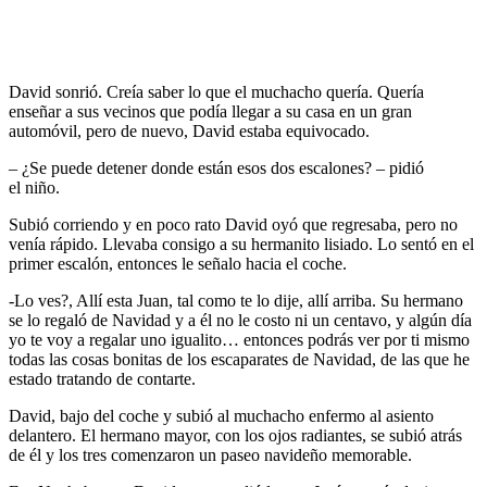
David sonrió. Creía saber lo que el muchacho quería. Quería
enseñar a sus vecinos que podía llegar a su casa en un gran
automóvil, pero de nuevo, David estaba equivocado.
– ¿Se puede detener donde están esos dos escalones? – pidió
el niño.
Subió corriendo y en poco rato David oyó que regresaba, pero no
venía rápido. Llevaba consigo a su hermanito lisiado. Lo sentó en el
primer escalón, entonces le señalo hacia el coche.
-Lo ves?, Allí esta Juan, tal como te lo dije, allí arriba. Su hermano
se lo regaló de Navidad y a él no le costo ni un centavo, y algún día
yo te voy a regalar uno igualito… entonces podrás ver por ti mismo
todas las cosas bonitas de los escaparates de Navidad, de las que he
estado tratando de contarte.
David, bajo del coche y subió al muchacho enfermo al asiento
delantero. El hermano mayor, con los ojos radiantes, se subió atrás
de él y los tres comenzaron un paseo navideño memorable.