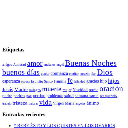
Etiquetas
Buenas Noches
amor
amigos
Amistad
ancianos
angel
Dios
buenos días
carta
confianza
confiar
corazón
dar
fe
hijos
esperanza
gracias
hijo
Familia
Espíritu Santo
felicidad
esposa
oración
muerte
Jesús
Madre
Navidad
noche
milagro
mujer
padre
perdón
padres
salud
semana santa
problemas
paz
ser querido
vida
ánimo
tristeza
Virgen María
trabajo
valorar
ángeles
Entradas recientes
* BEBE ÉSTO Y LOS QUISTES EN LOS OVARIOS