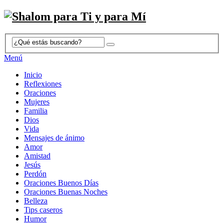
Menú
Inicio
Reflexiones
Oraciones
Mujeres
Familia
Dios
Vida
Mensajes de ánimo
Amor
Amistad
Jesús
Perdón
Oraciones Buenos Días
Oraciones Buenas Noches
Belleza
Tips caseros
Humor