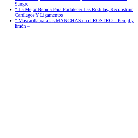
Sangre.
* La Mejor Bebida Para Fortalecer Las Rodillas, Reconstruir
Cartílagos Y Ligamentos
* Mascarilla para las MANCHAS en el ROSTRO – Perejil y
limón –