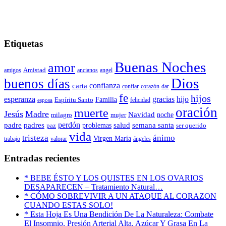
Etiquetas
Buenas Noches
amor
amigos
Amistad
ancianos
angel
Dios
buenos días
carta
confianza
confiar
corazón
dar
fe
hijos
esperanza
gracias
hijo
Familia
Espíritu Santo
felicidad
esposa
oración
muerte
Jesús
Madre
Navidad
noche
milagro
mujer
padre
perdón
padres
salud
semana santa
problemas
paz
ser querido
vida
ánimo
tristeza
Virgen María
trabajo
valorar
ángeles
Entradas recientes
* BEBE ÉSTO Y LOS QUISTES EN LOS OVARIOS
DESAPARECEN – Tratamiento Natural…
* CÓMO SOBREVIVIR A UN ATAQUE AL CORAZON
CUANDO ESTAS SOLO!
* Esta Hoja Es Una Bendición De La Naturaleza: Combate
El Insomnio, Presión Arterial Alta, Azúcar Y Grasa En La