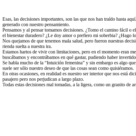
Esas, las decisiones importantes, son las que nos han traído hasta a
generado con nuestro pensamiento.
Pensamos y al pensar tomamos decisiones. ¿Tomo el camino fácil o el
el bienestar duradero? ¿Le doy amor o prefiero mi soberbia? ¿Hago l
Nos quejamos de que tenemos mala salud, pero fueron nuestras decisio
rienda suelta a nuestra ira.
Estamos hartos de vivir con limitaciones, pero en el momento eran mejo
buscábamos y encontrábamos en qué gastar, pudiendo haber invertido n
Se habla mucho de la “Intuición femenina” y sin embargo es algo que
suele ser sólo nuestro deseo de que las cosas sean como quisiéramos.
En otras ocasiones, en realidad es nuestro ser interior que nos está d
pasajero pero nos perjudican a largo plazo.
Todas estas decisiones mal tomadas, a la ligera, como un granito de are