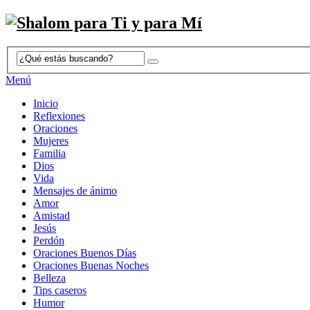
Menú
Inicio
Reflexiones
Oraciones
Mujeres
Familia
Dios
Vida
Mensajes de ánimo
Amor
Amistad
Jesús
Perdón
Oraciones Buenos Días
Oraciones Buenas Noches
Belleza
Tips caseros
Humor