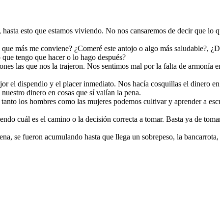
quí, hasta esto que estamos viviendo. No nos cansaremos de decir que l
 que más me conviene? ¿Comeré este antojo o algo más saludable?, ¿Des
o que tengo que hacer o lo hago después?
nes las que nos la trajeron. Nos sentimos mal por la falta de armonía e
r el dispendio y el placer inmediato. Nos hacía cosquillas el dinero en
uestro dinero en cosas que sí valían la pena.
 tanto los hombres como las mujeres podemos cultivar y aprender a esc
iciendo cuál es el camino o la decisión correcta a tomar. Basta ya de tom
na, se fueron acumulando hasta que llega un sobrepeso, la bancarrota, el 