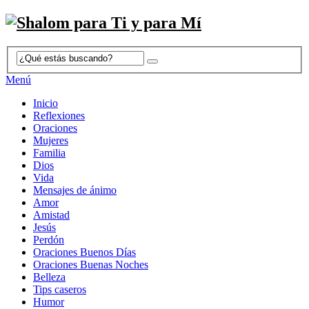
Menú
Inicio
Reflexiones
Oraciones
Mujeres
Familia
Dios
Vida
Mensajes de ánimo
Amor
Amistad
Jesús
Perdón
Oraciones Buenos Días
Oraciones Buenas Noches
Belleza
Tips caseros
Humor