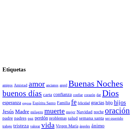
Etiquetas
Buenas Noches
amor
amigos
Amistad
ancianos
angel
Dios
buenos días
carta
confianza
confiar
corazón
dar
fe
hijos
esperanza
gracias
hijo
Familia
Espíritu Santo
felicidad
esposa
oración
muerte
Jesús
Madre
Navidad
noche
milagro
mujer
padre
perdón
padres
salud
semana santa
problemas
paz
ser querido
vida
ánimo
tristeza
Virgen María
trabajo
valorar
ángeles